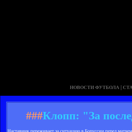
|
НОВОСТИ ФУТБОЛА
СТ
###
Клопп: "За посл
Наставник переживает за ситуацию в Боруссии перед матчем